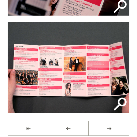
⇤
←
→