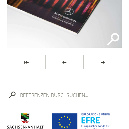
⇤
←
→